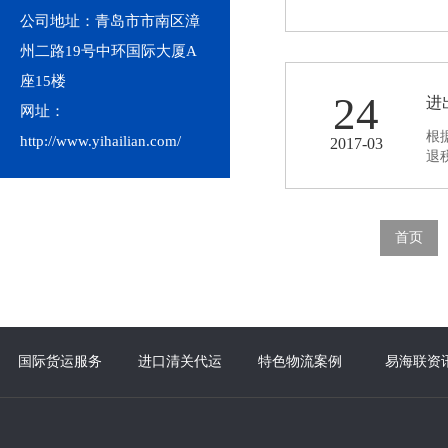
公司地址：青岛市市南区漳
州二路19号中环国际大厦A
座15楼
24
进
网址：
根
http://www.yihailian.com/
2017-03
退
首页
国际货运服务
进口清关代运
特色物流案例
易海联资