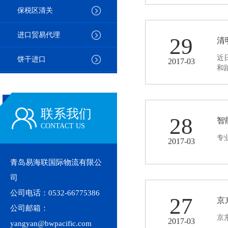
保税区清关
进口贸易代理
29
清
近
饼干进口
2017-03
和
联系我们
28
智
CONTACT US
专
2017-03
青岛易海联国际物流有限公
司
公司电话：0532-66775386
27
京
公司邮箱：
京
2017-03
yangyan@bwpacific.com