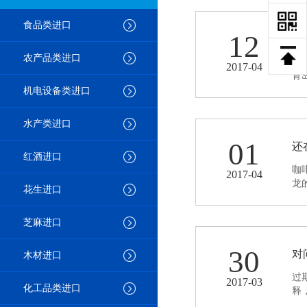
食品类进口
12
进
农产品类进口
青
2017-04
青
机电设备类进口
水产类进口
01
还
红酒进口
咖
2017-04
龙
花生进口
城
芝麻进口
30
对
木材进口
过
2017-03
化工品类进口
释